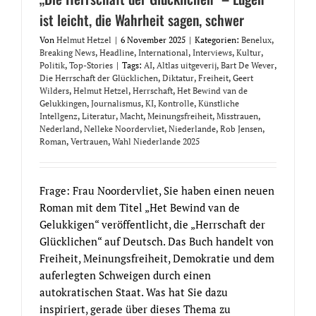
ist leicht, die Wahrheit sagen, schwer
Von
Helmut Hetzel
|
6 November 2025
|
Kategorien:
Benelux
,
Breaking News
,
Headline
,
International
,
Interviews
,
Kultur
,
Politik
,
Top-Stories
|
Tags:
AI
,
Altlas uitgeverij
,
Bart De Wever
,
Die Herrschaft der Glücklichen
,
Diktatur
,
Freiheit
,
Geert
Wilders
,
Helmut Hetzel
,
Herrschaft
,
Het Bewind van de
Gelukkingen
,
Journalismus
,
KI
,
Kontrolle
,
Künstliche
Intellgenz
,
Literatur
,
Macht
,
Meinungsfreiheit
,
Misstrauen
,
Nederland
,
Nelleke Noordervliet
,
Niederlande
,
Rob Jensen
,
Roman
,
Vertrauen
,
Wahl Niederlande 2025
Frage: Frau Noordervliet, Sie haben einen neuen
Roman mit dem Titel „Het Bewind van de
Gelukkigen“ veröffentlicht, die „Herrschaft der
Glücklichen“ auf Deutsch. Das Buch handelt von
Freiheit, Meinungsfreiheit, Demokratie und dem
auferlegten Schweigen durch einen
autokratischen Staat. Was hat Sie dazu
inspiriert, gerade über dieses Thema zu