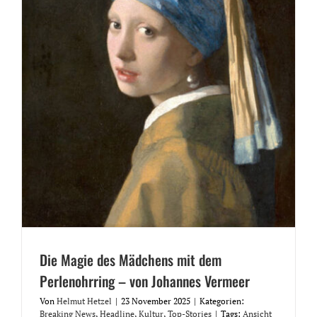
Die Magie des Mädchens mit dem
Perlenohrring – von Johannes Vermeer
Von
Helmut Hetzel
|
23 November 2025
|
Kategorien:
Breaking News
,
Headline
,
Kultur
,
Top-Stories
|
Tags:
Ansicht