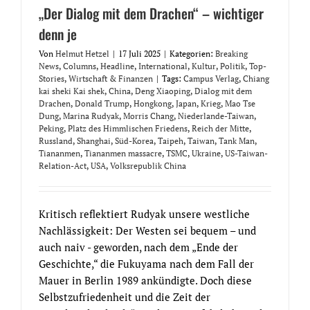
„Der Dialog mit dem Drachen“ – wichtiger
denn je
Von
Helmut Hetzel
|
17 Juli 2025
|
Kategorien:
Breaking
News
,
Columns
,
Headline
,
International
,
Kultur
,
Politik
,
Top-
Stories
,
Wirtschaft & Finanzen
|
Tags:
Campus Verlag
,
Chiang
kai sheki Kai shek
,
China
,
Deng Xiaoping
,
Dialog mit dem
Drachen
,
Donald Trump
,
Hongkong
,
Japan
,
Krieg
,
Mao Tse
Dung
,
Marina Rudyak
,
Morris Chang
,
Niederlande-Taiwan
,
Peking
,
Platz des Himmlischen Friedens
,
Reich der Mitte
,
Russland
,
Shanghai
,
Süd-Korea
,
Taipeh
,
Taiwan
,
Tank Man
,
Tiananmen
,
Tiananmen massacre
,
TSMC
,
Ukraine
,
US-Taiwan-
Relation-Act
,
USA
,
Volksrepublik China
Kritisch reflektiert Rudyak unsere westliche
Nachlässigkeit: Der Westen sei bequem – und
auch naiv - geworden, nach dem „Ende der
Geschichte,“ die Fukuyama nach dem Fall der
Mauer in Berlin 1989 ankündigte. Doch diese
Selbstzufriedenheit und die Zeit der