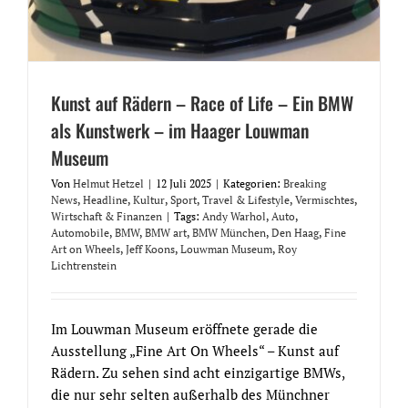
Kunst auf Rädern – Race of Life – Ein BMW
als Kunstwerk – im Haager Louwman
Museum
Von
Helmut Hetzel
|
12 Juli 2025
|
Kategorien:
Breaking
News
,
Headline
,
Kultur
,
Sport
,
Travel & Lifestyle
,
Vermischtes
,
Wirtschaft & Finanzen
|
Tags:
Andy Warhol
,
Auto
,
Automobile
,
BMW
,
BMW art
,
BMW München
,
Den Haag
,
Fine
Art on Wheels
,
Jeff Koons
,
Louwman Museum
,
Roy
Lichtrenstein
Im Louwman Museum eröffnete gerade die
Ausstellung „Fine Art On Wheels“ – Kunst auf
Rädern. Zu sehen sind acht einzigartige BMWs,
die nur sehr selten außerhalb des Münchner