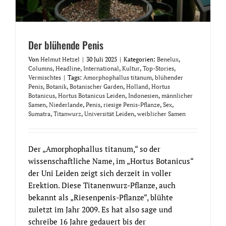
Der blühende Penis
Von
Helmut Hetzel
|
30 Juli 2025
|
Kategorien:
Benelux
,
Columns
,
Headline
,
International
,
Kultur
,
Top-Stories
,
Vermischtes
|
Tags:
Amorphophallus titanum
,
blühender
Penis
,
Botanik
,
Botanischer Garden
,
Holland
,
Hortus
Botanicus
,
Hortus Botanicus Leiden
,
Indonesien
,
männlicher
Samen
,
Niederlande
,
Penis
,
riesige Penis-Pflanze
,
Sex
,
Sumatra
,
Titanwurz
,
Universität Leiden
,
weiblicher Samen
Der „Amorphophallus titanum,“ so der
wissenschaftliche Name, im „Hortus Botanicus“
der Uni Leiden zeigt sich derzeit in voller
Erektion. Diese Titanenwurz-Pflanze, auch
bekannt als „Riesenpenis-Pflanze“, blühte
zuletzt im Jahr 2009. Es hat also sage und
schreibe 16 Jahre gedauert bis der