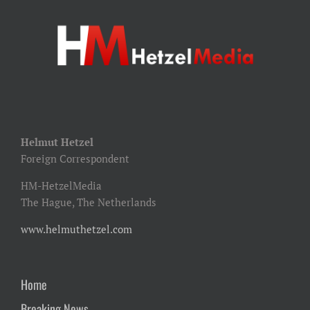
Helmut Hetzel
Foreign Correspondent
HM-HetzelMedia
The Hague, The Netherlands
www.helmuthetzel.com
Home
Breaking News