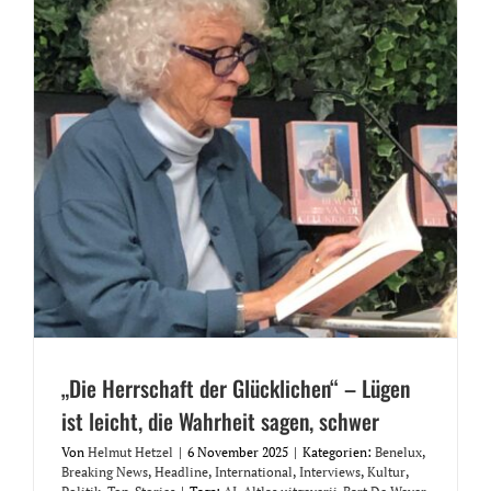
„Die Herrschaft der Glücklichen“ – Lügen
ist leicht, die Wahrheit sagen, schwer
Von
Helmut Hetzel
|
6 November 2025
|
Kategorien:
Benelux
,
Breaking News
,
Headline
,
International
,
Interviews
,
Kultur
,