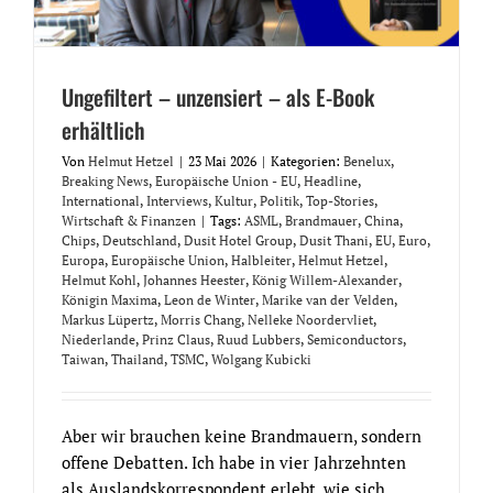
Ungefiltert – unzensiert – als E-Book
erhältlich
Von
Helmut Hetzel
|
23 Mai 2026
|
Kategorien:
Benelux
,
Breaking News
,
Europäische Union - EU
,
Headline
,
International
,
Interviews
,
Kultur
,
Politik
,
Top-Stories
,
Wirtschaft & Finanzen
|
Tags:
ASML
,
Brandmauer
,
China
,
Chips
,
Deutschland
,
Dusit Hotel Group
,
Dusit Thani
,
EU
,
Euro
,
Europa
,
Europäische Union
,
Halbleiter
,
Helmut Hetzel
,
Helmut Kohl
,
Johannes Heester
,
König Willem-Alexander
,
Königin Maxima
,
Leon de Winter
,
Marike van der Velden
,
Markus Lüpertz
,
Morris Chang
,
Nelleke Noordervliet
,
Niederlande
,
Prinz Claus
,
Ruud Lubbers
,
Semiconductors
,
Taiwan
,
Thailand
,
TSMC
,
Wolgang Kubicki
Aber wir brauchen keine Brandmauern, sondern
offene Debatten. Ich habe in vier Jahrzehnten
als Auslandskorrespondent erlebt, wie sich