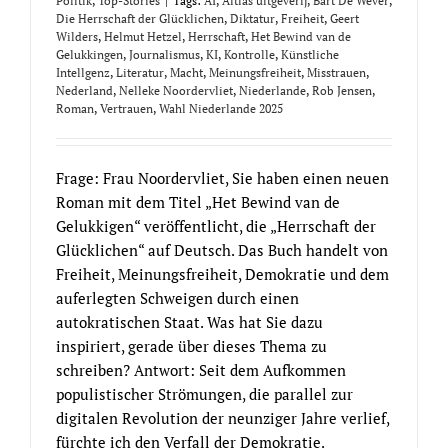
Politik
,
Top-Stories
|
Tags:
AI
,
Altlas uitgeverij
,
Bart De Wever
,
Die Herrschaft der Glücklichen
,
Diktatur
,
Freiheit
,
Geert
Wilders
,
Helmut Hetzel
,
Herrschaft
,
Het Bewind van de
Gelukkingen
,
Journalismus
,
KI
,
Kontrolle
,
Künstliche
Intellgenz
,
Literatur
,
Macht
,
Meinungsfreiheit
,
Misstrauen
,
Nederland
,
Nelleke Noordervliet
,
Niederlande
,
Rob Jensen
,
Roman
,
Vertrauen
,
Wahl Niederlande 2025
Frage: Frau Noordervliet, Sie haben einen neuen
Roman mit dem Titel „Het Bewind van de
Gelukkigen“ veröffentlicht, die „Herrschaft der
Glücklichen“ auf Deutsch. Das Buch handelt von
Freiheit, Meinungsfreiheit, Demokratie und dem
auferlegten Schweigen durch einen
autokratischen Staat. Was hat Sie dazu
inspiriert, gerade über dieses Thema zu
schreiben? Antwort: Seit dem Aufkommen
populistischer Strömungen, die parallel zur
digitalen Revolution der neunziger Jahre verlief,
fürchte ich den Verfall der Demokratie.