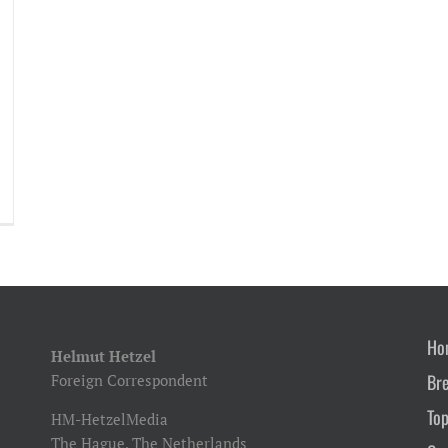
Ho
Helmut Hetzel
Br
Foreign Correspondent
Top
HM-HetzelMedia
The Hague, The Netherlands