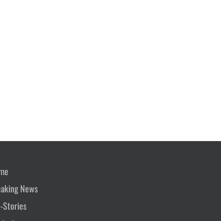
me
eaking News
-Stories