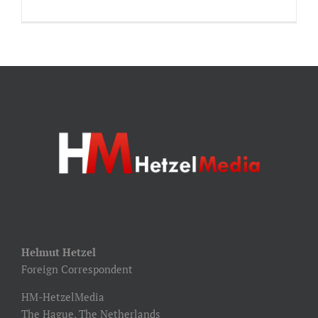
Helmut Hetzel
Foreign Correspondent
HM-HetzelMedia
The Hague, The Netherlands