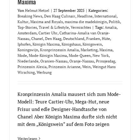
Maxima
Von
Helmut Hetzel
|
27 September 2025
|
Kategorien:
Breaking News
,
Den Haag Culinair
,
Headline
,
International
,
Kultur
,
Maxima and Royals
,
maxima die madekönigin
,
Politik
,
Top-Stories
,
Travel & Lifestyle
,
Vermischtes
|
Tags:
Amalia
,
Amsterdam
,
Cartier Uhr
,
Catharina-Amalia van Oranje-
Nassau
,
Chanel
,
Den Haag
,
Deutschland
,
Franken
,
Hüte
,
Iphofen
,
Königin Maxima
,
Königshaus
,
Königswein
,
Koningswijn
,
Kronprinzessin Amalia
,
Marketing
,
Maxima
,
Mode
,
Mode-Königin Maxima
,
Mode-Queen
,
New York
,
Niederlande
,
Oranien-Nassau
,
Oranje-Nassau
,
Prinsjesdag
,
Prinzessin Alexia
,
Prinzessin Arianne
,
Wein
,
Weingut Hans
Wirsching
,
Werbung
Kronprinzessin Amalia mausert sich zum Mode-
Modell: Teure Cartier-Uhr, Mega-Hut, neue
Frisur und edle Designer-Handtasche von
Chanel Aber Königin Maxima durfte sich nicht
mit dem „Königswein“ auf dem Foto zeigen
Weiterlesen