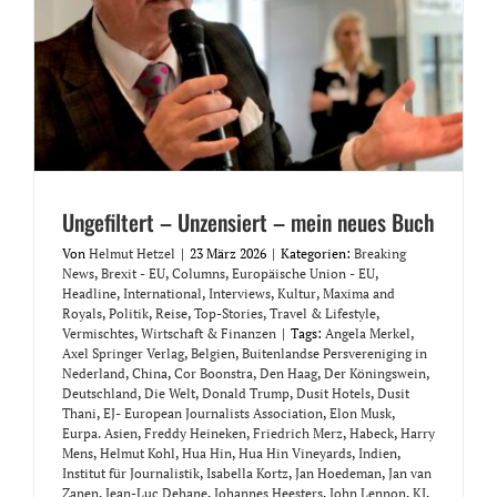
Ungefiltert – Unzensiert – mein neues Buch
Von
Helmut Hetzel
|
23 März 2026
|
Kategorien:
Breaking
News
,
Brexit - EU
,
Columns
,
Europäische Union - EU
,
Headline
,
International
,
Interviews
,
Kultur
,
Maxima and
Royals
,
Politik
,
Reise
,
Top-Stories
,
Travel & Lifestyle
,
Vermischtes
,
Wirtschaft & Finanzen
|
Tags:
Angela Merkel
,
Axel Springer Verlag
,
Belgien
,
Buitenlandse Persvereniging in
Nederland
,
China
,
Cor Boonstra
,
Den Haag
,
Der Köningswein
,
Deutschland
,
Die Welt
,
Donald Trump
,
Dusit Hotels
,
Dusit
Thani
,
EJ- European Journalists Association
,
Elon Musk
,
Eurpa. Asien
,
Freddy Heineken
,
Friedrich Merz
,
Habeck
,
Harry
Mens
,
Helmut Kohl
,
Hua Hin
,
Hua Hin Vineyards
,
Indien
,
Institut für Journalistik
,
Isabella Kortz
,
Jan Hoedeman
,
Jan van
Zanen
,
Jean-Luc Dehane
,
Johannes Heesters
,
John Lennon
,
KI
,