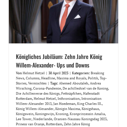
Königliches Jubiläum: Zehn Jahre König
Willem-Alexander- Ups und Downs
Von
Helmut Hetzel
|
30 April 2023
|
Kategorien:
Breaking
News
,
Columns
,
Headline
,
Maxima and Royals
,
Politik
,
Top-
Stories
,
Vermischtes
|
Tags:
Ahemed Aboutaleb
,
Andrea
Wirsching
,
Corona-Pandemie
,
De achilleshiel van de Koning
,
Die Achillesverse des Königs
,
Fettnäpfchen
,
Hafenstadt
Rotterdam
,
Helmut Hetzel
,
Inthronisation
,
Intronisation
Willem-Alexander 2013
,
Jan Hoedeman
,
King Charles III.
,
König Willem-Alexander
,
Königin Maxima
,
Königshaus
,
Königswein
,
Koningswijn
,
Kroning
,
Kronprinzessin Amalia
,
Lee Tower
,
Niederlande
,
Oranien-Naussau Koningsdag 2023
,
Priness van Oranje
,
Rotterdam
,
Zehn Jahre König