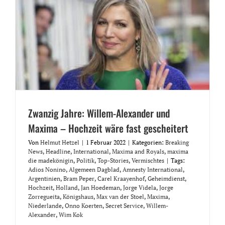
Zwanzig Jahre: Willem-Alexander und
Maxima – Hochzeit wäre fast gescheitert
Von
Helmut Hetzel
|
1 Februar 2022
|
Kategorien:
Breaking
News
,
Headline
,
International
,
Maxima and Royals
,
maxima
die madekönigin
,
Politik
,
Top-Stories
,
Vermischtes
|
Tags:
Adios Nonino
,
Algemeen Dagblad
,
Amnesty International
,
Argentinien
,
Bram Peper
,
Carel Kraayenhof
,
Geheimdienst
,
Hochzeit
,
Holland
,
Jan Hoedeman
,
Jorge Videla
,
Jorge
Zorregueita
,
Königshaus
,
Max van der Stoel
,
Maxima
,
Niederlande
,
Onno Koerten
,
Secret Service
,
Willem-
Alexander
,
Wim Kok