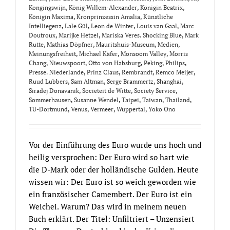
Kongingswijn
,
König Willem-Alexander
,
Königin Beatrix
,
Königin Maxima
,
Kronprinzessin Amalia
,
Künstliche
Intelliegenz
,
Lale Gül
,
Leon de Winter
,
Louis van Gaal
,
Marc
Doutroux
,
Marijke Hetzel
,
Mariska Veres. Shocking Blue
,
Mark
Rutte
,
Mathias Döpfner
,
Mauritshuis-Museum
,
Medien
,
Meinungsfreiheit
,
Michael Käfer
,
Monsoom Valley
,
Morris
Chang
,
Nieuwspoort
,
Otto von Habsburg
,
Peking
,
Philips
,
Presse. Niederlande
,
Prinz Claus
,
Rembrandt
,
Remco Meijer
,
Ruud Lubbers
,
Sam Altman
,
Serge Brammertz
,
Shanghai
,
Siradej Donavanik
,
Societeit de Witte
,
Society Service
,
Sommerhausen
,
Susanne Wendel
,
Taipei
,
Taiwan
,
Thailand
,
TU-Dortmund
,
Venus
,
Vermeer
,
Wuppertal
,
Yoko Ono
Vor der Einführung des Euro wurde uns hoch und
heilig versprochen: Der Euro wird so hart wie
die D-Mark oder der holländische Gulden. Heute
wissen wir: Der Euro ist so weich geworden wie
ein französischer Camembert. Der Euro ist ein
Weichei. Warum? Das wird in meinem neuen
Buch erklärt. Der Titel: Unfiltriert – Unzensiert