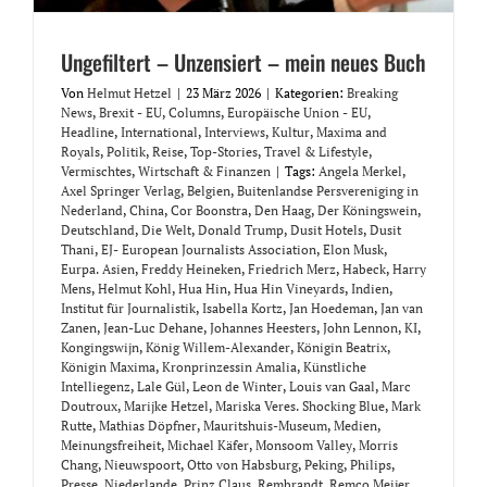
Ungefiltert – Unzensiert – mein neues Buch
Von
Helmut Hetzel
|
23 März 2026
|
Kategorien:
Breaking
News
,
Brexit - EU
,
Columns
,
Europäische Union - EU
,
Headline
,
International
,
Interviews
,
Kultur
,
Maxima and
Royals
,
Politik
,
Reise
,
Top-Stories
,
Travel & Lifestyle
,
Vermischtes
,
Wirtschaft & Finanzen
|
Tags:
Angela Merkel
,
Axel Springer Verlag
,
Belgien
,
Buitenlandse Persvereniging in
Nederland
,
China
,
Cor Boonstra
,
Den Haag
,
Der Köningswein
,
Deutschland
,
Die Welt
,
Donald Trump
,
Dusit Hotels
,
Dusit
Thani
,
EJ- European Journalists Association
,
Elon Musk
,
Eurpa. Asien
,
Freddy Heineken
,
Friedrich Merz
,
Habeck
,
Harry
Mens
,
Helmut Kohl
,
Hua Hin
,
Hua Hin Vineyards
,
Indien
,
Institut für Journalistik
,
Isabella Kortz
,
Jan Hoedeman
,
Jan van
Zanen
,
Jean-Luc Dehane
,
Johannes Heesters
,
John Lennon
,
KI
,
Kongingswijn
,
König Willem-Alexander
,
Königin Beatrix
,
Königin Maxima
,
Kronprinzessin Amalia
,
Künstliche
Intelliegenz
,
Lale Gül
,
Leon de Winter
,
Louis van Gaal
,
Marc
Doutroux
,
Marijke Hetzel
,
Mariska Veres. Shocking Blue
,
Mark
Rutte
,
Mathias Döpfner
,
Mauritshuis-Museum
,
Medien
,
Meinungsfreiheit
,
Michael Käfer
,
Monsoom Valley
,
Morris
Chang
,
Nieuwspoort
,
Otto von Habsburg
,
Peking
,
Philips
,
Presse. Niederlande
,
Prinz Claus
,
Rembrandt
,
Remco Meijer
,