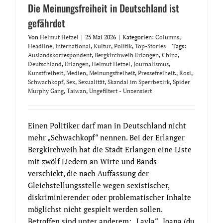
Die Meinungsfreiheit in Deutschland ist
gefährdet
Von
Helmut Hetzel
|
25 Mai 2026
|
Kategorien:
Columns
,
Headline
,
International
,
Kultur
,
Politik
,
Top-Stories
|
Tags:
Auslandskorrespondent
,
Bergkirchweih Erlangen
,
China
,
Deutschland
,
Erlangen
,
Helmut Hetzel
,
Journalismus
,
Kunstfreiheit
,
Medien
,
Meinungsfreiheit
,
Pressefreiheit.
,
Rosi
,
Schwachkopf
,
Sex
,
Sexualität
,
Skandal im Sperrbezirk
,
Spider
Murphy Gang
,
Taiwan
,
Ungefiltert - Unzensiert
Einen Politiker darf man in Deutschland nicht
mehr „Schwachkopf“ nennen. Bei der Erlanger
Bergkirchweih hat die Stadt Erlangen eine Liste
mit zwölf Liedern an Wirte und Bands
verschickt, die nach Auffassung der
Gleichstellungsstelle wegen sexistischer,
diskriminierender oder problematischer Inhalte
möglichst nicht gespielt werden sollen.
Betroffen sind unter anderem: „Layla“ „Joana (du