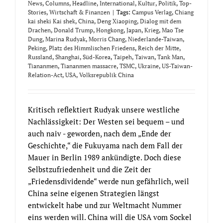
News
,
Columns
,
Headline
,
International
,
Kultur
,
Politik
,
Top-
Stories
,
Wirtschaft & Finanzen
|
Tags:
Campus Verlag
,
Chiang
kai sheki Kai shek
,
China
,
Deng Xiaoping
,
Dialog mit dem
Drachen
,
Donald Trump
,
Hongkong
,
Japan
,
Krieg
,
Mao Tse
Dung
,
Marina Rudyak
,
Morris Chang
,
Niederlande-Taiwan
,
Peking
,
Platz des Himmlischen Friedens
,
Reich der Mitte
,
Russland
,
Shanghai
,
Süd-Korea
,
Taipeh
,
Taiwan
,
Tank Man
,
Tiananmen
,
Tiananmen massacre
,
TSMC
,
Ukraine
,
US-Taiwan-
Relation-Act
,
USA
,
Volksrepublik China
Kritisch reflektiert Rudyak unsere westliche
Nachlässigkeit: Der Westen sei bequem – und
auch naiv - geworden, nach dem „Ende der
Geschichte,“ die Fukuyama nach dem Fall der
Mauer in Berlin 1989 ankündigte. Doch diese
Selbstzufriedenheit und die Zeit der
„Friedensdividende“ werde nun gefährlich, weil
China seine eigenen Strategien längst
entwickelt habe und zur Weltmacht Nummer
eins werden will. China will die USA vom Sockel