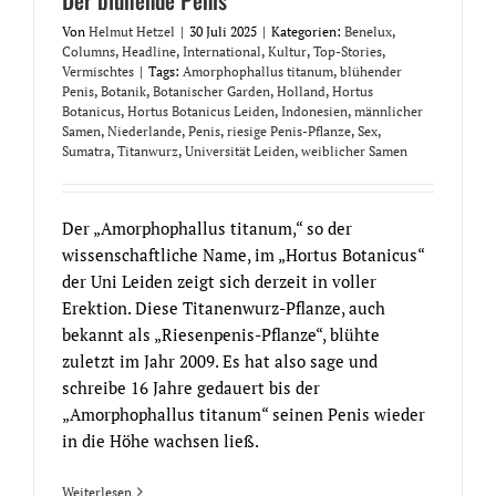
Von
Helmut Hetzel
|
30 Juli 2025
|
Kategorien:
Benelux
,
Columns
,
Headline
,
International
,
Kultur
,
Top-Stories
,
Vermischtes
|
Tags:
Amorphophallus titanum
,
blühender
Penis
,
Botanik
,
Botanischer Garden
,
Holland
,
Hortus
Botanicus
,
Hortus Botanicus Leiden
,
Indonesien
,
männlicher
Samen
,
Niederlande
,
Penis
,
riesige Penis-Pflanze
,
Sex
,
Sumatra
,
Titanwurz
,
Universität Leiden
,
weiblicher Samen
Der „Amorphophallus titanum,“ so der
wissenschaftliche Name, im „Hortus Botanicus“
der Uni Leiden zeigt sich derzeit in voller
Erektion. Diese Titanenwurz-Pflanze, auch
bekannt als „Riesenpenis-Pflanze“, blühte
zuletzt im Jahr 2009. Es hat also sage und
schreibe 16 Jahre gedauert bis der
„Amorphophallus titanum“ seinen Penis wieder
in die Höhe wachsen ließ.
Weiterlesen