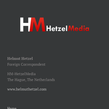
Helmut Hetzel
Foreign Correspondent
HM-HetzelMedia
The Hague, The Netherlands
www.helmuthetzel.com
Home