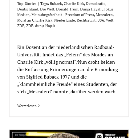
Top-Stories
|
Tags:
Buback
,
Charlie Kirk
,
Demokratie
,
Deutschland
,
Die Welt
,
Donald Trum
,
Dunja Hayali
,
Fokus
,
Medien
,
Meinuhngsfreiheit - Freedom of Press
,
Mescalero
,
Mord an Charlie Kirk
,
Niederlande
,
Rechtsstaat
,
USA
,
Welt
,
ZDF
,
ZDF. dunja Hajali
Ein Dozent an der niederländischen Radboud-
Universität findet das „Feiern“ des Mordes an
Charlie Kirk „völlig normal“/Nun droht beiden
die Entlassung Erinnerungen an die Ermordung
von Sigfried Buback 1977 und die
„klammheimliche Freude“ eines Studenten, der
sich „Mescalero“ nannte, darüber werden wach
Weiterlesen