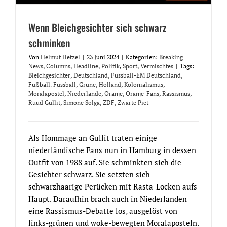
Wenn Bleichgesichter sich schwarz
schminken
Von
Helmut Hetzel
|
23 Juni 2024
|
Kategorien:
Breaking
News
,
Columns
,
Headline
,
Politik
,
Sport
,
Vermischtes
|
Tags:
Bleichgesichter
,
Deutschland
,
Fussball-EM Deutschland
,
Fußball. Fussball
,
Grüne
,
Holland
,
Kolonialismus
,
Moralapostel
,
Niederlande
,
Oranje
,
Oranje-Fans
,
Rassismus
,
Ruud Gullit
,
Simone Solga
,
ZDF
,
Zwarte Piet
Als Hommage an Gullit traten einige
niederländische Fans nun in Hamburg in dessen
Outfit von 1988 auf. Sie schminkten sich die
Gesichter schwarz. Sie setzten sich
schwarzhaarige Perücken mit Rasta-Locken aufs
Haupt. Daraufhin brach auch in Niederlanden
eine Rassismus-Debatte los, ausgelöst von
links-grünen und woke-bewegten Moralaposteln.