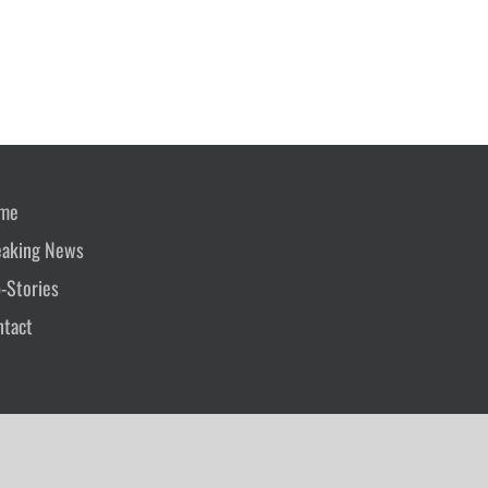
me
eaking News
-Stories
ntact