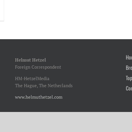
Ho
Helmut Hetzel
Br
Foreign Correspondent
Top
HM-HetzelMedia
The Hague, The Netherlands
Co
www.helmuthetzel.com
© Helmut Hetzel [year]