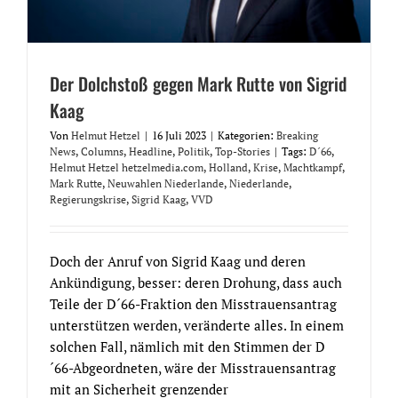
Der Dolchstoß gegen Mark Rutte von Sigrid
Kaag
Von
Helmut Hetzel
|
16 Juli 2023
|
Kategorien:
Breaking
News
,
Columns
,
Headline
,
Politik
,
Top-Stories
|
Tags:
D´66
,
Helmut Hetzel hetzelmedia.com
,
Holland
,
Krise
,
Machtkampf
,
Mark Rutte
,
Neuwahlen Niederlande
,
Niederlande
,
Regierungskrise
,
Sigrid Kaag
,
VVD
Doch der Anruf von Sigrid Kaag und deren
Ankündigung, besser: deren Drohung, dass auch
Teile der D´66-Fraktion den Misstrauensantrag
unterstützen werden, veränderte alles. In einem
solchen Fall, nämlich mit den Stimmen der D
´66-Abgeordneten, wäre der Misstrauensantrag
mit an Sicherheit grenzender