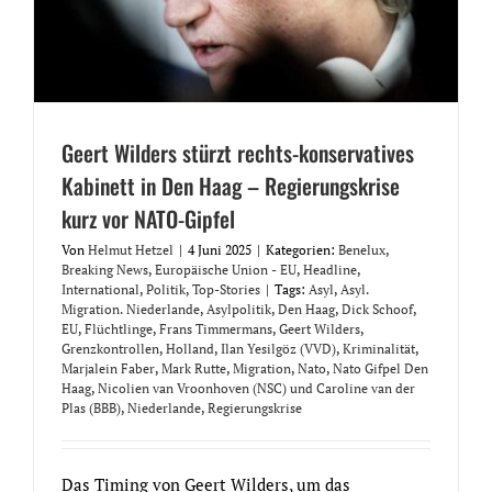
Geert Wilders stürzt rechts-konservatives
Kabinett in Den Haag – Regierungskrise
kurz vor NATO-Gipfel
Von
Helmut Hetzel
|
4 Juni 2025
|
Kategorien:
Benelux
,
Breaking News
,
Europäische Union - EU
,
Headline
,
International
,
Politik
,
Top-Stories
|
Tags:
Asyl
,
Asyl.
Migration. Niederlande
,
Asylpolitik
,
Den Haag
,
Dick Schoof
,
EU
,
Flüchtlinge
,
Frans Timmermans
,
Geert Wilders
,
Grenzkontrollen
,
Holland
,
Ilan Yesilgöz (VVD)
,
Kriminalität
,
Marjalein Faber
,
Mark Rutte
,
Migration
,
Nato
,
Nato Gifpel Den
Haag
,
Nicolien van Vroonhoven (NSC) und Caroline van der
Plas (BBB)
,
Niederlande
,
Regierungskrise
Das Timing von Geert Wilders, um das