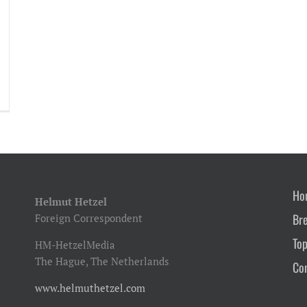
Ho
Helmut Hetzel
Br
Foreign Correspondent
Top
HM-HetzelMedia
The Hague, The Netherlands
Co
www.helmuthetzel.com