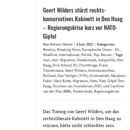
Geert Wilders stürzt rechts-
konservatives Kabinett in Den Haag
– Regierungskrise kurz vor NATO-
Gipfel
Von
Helmut Hetzel
|
4 Juni 2025
|
Kategorien:
Benelux
,
Breaking News
,
Europäische Union - EU
,
Headline
,
International
,
Politik
,
Top-Stories
|
Tags:
Asyl
,
Asyl. Migration. Niederlande
,
Asylpolitik
,
Den
Haag
,
Dick Schoof
,
EU
,
Flüchtlinge
,
Frans
Timmermans
,
Geert Wilders
,
Grenzkontrollen
,
Holland
,
Ilan Yesilgöz (VVD)
,
Kriminalität
,
Marjalein
Faber
,
Mark Rutte
,
Migration
,
Nato
,
Nato Gifpel Den
Haag
,
Nicolien van Vroonhoven (NSC) und Caroline
van der Plas (BBB)
,
Niederlande
,
Regierungskrise
Das Timing von Geert Wilders, um das
rechtsliberale Kabinett in Den Haag zu
stürzen, hätte nicht schlechter sein