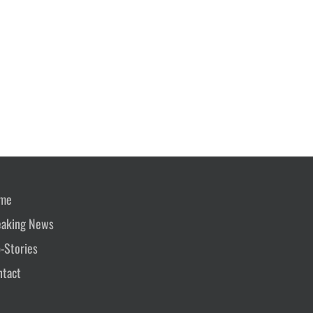
me
eaking News
-Stories
ntact