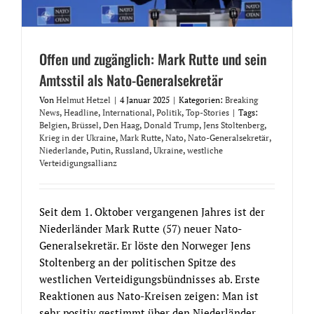
Offen und zugänglich: Mark Rutte und sein
Amtsstil als Nato-Generalsekretär
Von
Helmut Hetzel
|
4 Januar 2025
|
Kategorien:
Breaking
News
,
Headline
,
International
,
Politik
,
Top-Stories
|
Tags:
Belgien
,
Brüssel
,
Den Haag
,
Donald Trump
,
Jens Stoltenberg
,
Krieg in der Ukraine
,
Mark Rutte
,
Nato
,
Nato-Generalsekretär
,
Niederlande
,
Putin
,
Russland
,
Ukraine
,
westliche
Verteidigungsallianz
Seit dem 1. Oktober vergangenen Jahres ist der
Niederländer Mark Rutte (57) neuer Nato-
Generalsekretär. Er löste den Norweger Jens
Stoltenberg an der politischen Spitze des
westlichen Verteidigungsbündnisses ab. Erste
Reaktionen aus Nato-Kreisen zeigen: Man ist
sehr positiv gestimmt über den Niederländer