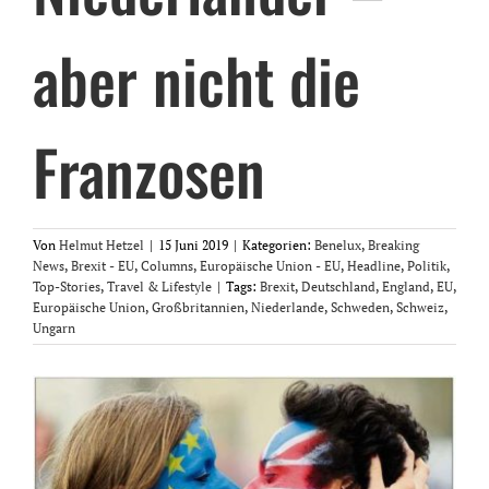
aber nicht die
Franzosen
Von
Helmut Hetzel
|
15 Juni 2019
|
Kategorien:
Benelux
,
Breaking
News
,
Brexit - EU
,
Columns
,
Europäische Union - EU
,
Headline
,
Politik
,
Top-Stories
,
Travel & Lifestyle
|
Tags:
Brexit
,
Deutschland
,
England
,
EU
,
Europäische Union
,
Großbritannien
,
Niederlande
,
Schweden
,
Schweiz
,
Ungarn
Zeige
grösseres
Bild