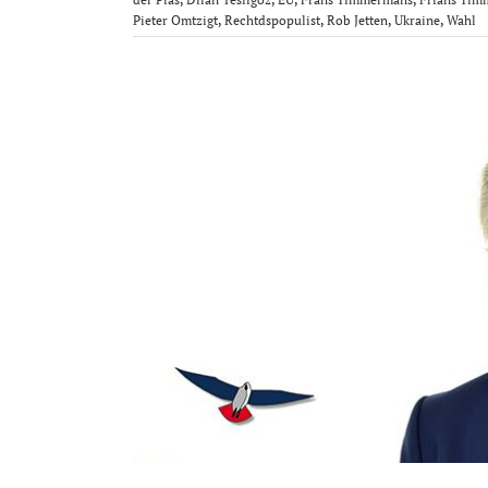
Pieter Omtzigt
,
Rechtdspopulist
,
Rob Jetten
,
Ukraine
,
Wahl
Zeige
grösseres
Bild