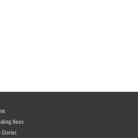
me
eaking News
-Stories