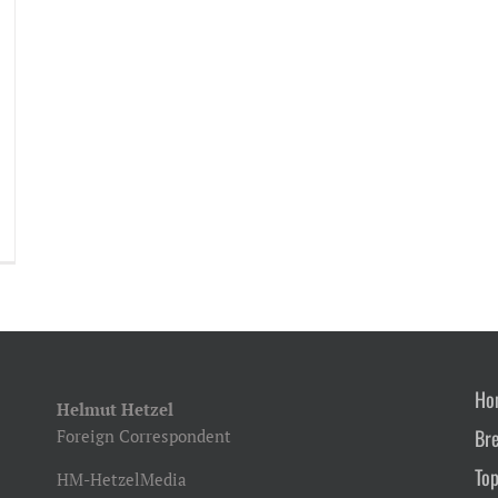
Ho
Helmut Hetzel
Br
Foreign Correspondent
Top
HM-HetzelMedia