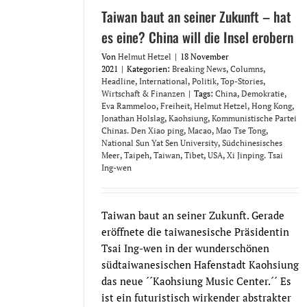
Taiwan baut an seiner Zukunft – hat
es eine? China will die Insel erobern
Von
Helmut Hetzel
|
18 November
2021
|
Kategorien:
Breaking News
,
Columns
,
Headline
,
International
,
Politik
,
Top-Stories
,
Wirtschaft & Finanzen
|
Tags:
China
,
Demokratie
,
Eva Rammeloo
,
Freiheit
,
Helmut Hetzel
,
Hong Kong
,
Jonathan Holslag
,
Kaohsiung
,
Kommunistische Partei
Chinas. Den Xiao ping
,
Macao
,
Mao Tse Tong
,
National Sun Yat Sen University
,
Südchinesisches
Meer
,
Taipeh
,
Taiwan
,
Tibet
,
USA
,
Xi Jinping. Tsai
Ing-wen
Taiwan baut an seiner Zukunft. Gerade
eröffnete die taiwanesische Präsidentin
Tsai Ing-wen in der wunderschönen
südtaiwanesischen Hafenstadt Kaohsiung
das neue ´´Kaohsiung Music Center.´´ Es
ist ein futuristisch wirkender abstrakter