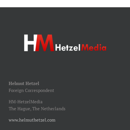
Helmut Hetzel
Foreign Correspondent
HM-HetzelMedia
The Hague, The Netherlands
www.helmuthetzel.com