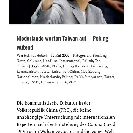
Niederlande werten Taiwan auf – Peking
wütend
Von
Helmut Hetzel
|
10 Mai 2020
|
Kategorien:
Breaking
News
,
Columns
,
Headline
,
International
,
Politik
,
Top-
Stories
|
Tags:
ASML
,
China
,
Chinag Kai shek
,
Kaohsiung
,
Kommunisten
,
letzter Kaiser von China
,
Mao Zedong
,
Nationalisten
,
Niederlande
,
Peking
,
Pu Yi
,
Sun yat sen
,
Taipei
,
Taiwan
,
TSMC
,
Universitiy
,
USA
,
VOC
Die kommunistische Diktatur in der
Volksrepublik China (PRC), die keine
unabhängige Untersuchung mit internationalen
Experten nach der Entstehung des Corona Covid
19 Virus in Wuhan gestattet und die ganze Welt