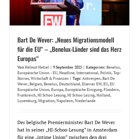
Bart De Wever: „Neues Migrationsmodell
für die EU“ – „Benelux-Länder sind das Herz
Europas“
Von
Helmut Hetzel
|
9 September 2025
|
Kategorien:
Benelux
,
Europäische Union - EU
,
Headline
,
International
,
Politik
,
Top-
Stories
,
Wirtschaft & Finanzen
|
Tags:
Antwerpen
,
Bart De
Wever
,
Belgien
,
Benelux
,
Deutschland
,
Elsevier EW
,
EU
,
EU
Europäische Union
,
Europa
,
Europäische Einigung
,
Flandern
,
Frankreich
,
HJ Schoo Lesung
,
HJ Schoo Lezing
,
Holland
,
Luxemburg
,
Migration
,
Napoleon
,
Niederlande
Der belgische Premierminister Bart De Wever
hat in seiner „HJ-Schoo-Lesung“ in Amsterdam
für eine „intime Union“ zwischen den drei