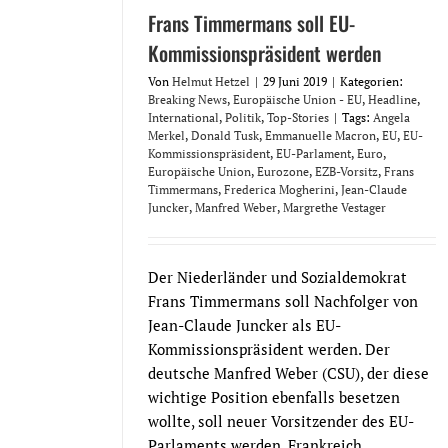
Frans Timmermans soll EU-
Kommissionspräsident werden
Von
Helmut Hetzel
|
29 Juni 2019
|
Kategorien:
Breaking News
,
Europäische Union - EU
,
Headline
,
International
,
Politik
,
Top-Stories
|
Tags:
Angela
Merkel
,
Donald Tusk
,
Emmanuelle Macron
,
EU
,
EU-
Kommissionspräsident
,
EU-Parlament
,
Euro
,
Europäische Union
,
Eurozone
,
EZB-Vorsitz
,
Frans
Timmermans
,
Frederica Mogherini
,
Jean-Claude
Juncker
,
Manfred Weber
,
Margrethe Vestager
Der Niederländer und Sozialdemokrat
Frans Timmermans soll Nachfolger von
Jean-Claude Juncker als EU-
Kommissionspräsident werden. Der
deutsche Manfred Weber (CSU), der diese
wichtige Position ebenfalls besetzen
wollte, soll neuer Vorsitzender des EU-
Parlaments werden. Frankreich