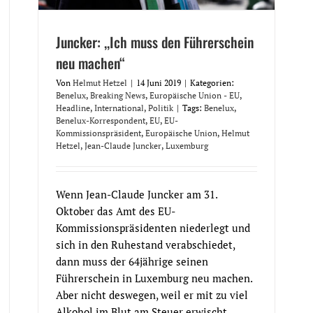
Juncker: ,,Ich muss den Führerschein
neu machen“
Von
Helmut Hetzel
|
14 Juni 2019
|
Kategorien:
Benelux
,
Breaking News
,
Europäische Union - EU
,
Headline
,
International
,
Politik
|
Tags:
Benelux
,
Benelux-Korrespondent
,
EU
,
EU-
Kommissionspräsident
,
Europäische Union
,
Helmut
Hetzel
,
Jean-Claude Juncker
,
Luxemburg
Wenn Jean-Claude Juncker am 31.
Oktober das Amt des EU-
Kommissionspräsidenten niederlegt und
sich in den Ruhestand verabschiedet,
dann muss der 64jährige seinen
Führerschein in Luxemburg neu machen.
Aber nicht deswegen, weil er mit zu viel
Alkohol im Blut am Steuer erwischt