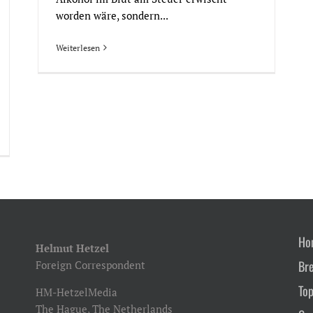
worden wäre, sondern...
Weiterlesen
Ho
Helmut Hetzel
Br
Foreign Correspondent
Top
HM-HetzelMedia
The Hague, The Netherlands