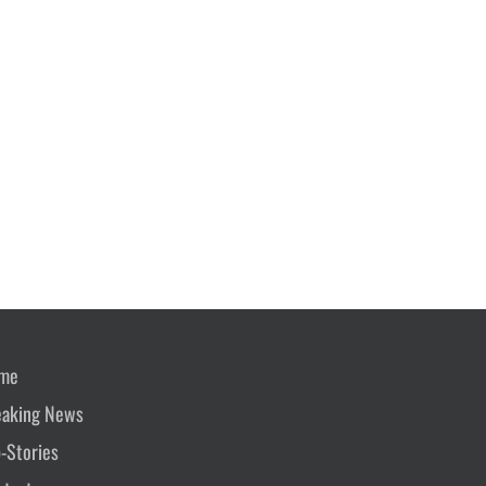
me
eaking News
-Stories