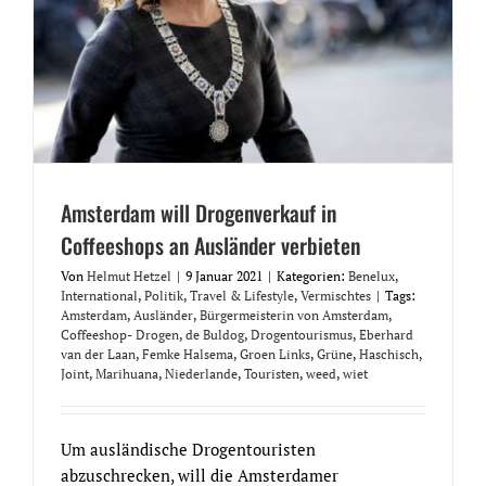
Amsterdam will Drogenverkauf in
Coffeeshops an Ausländer verbieten
Von
Helmut Hetzel
|
9 Januar 2021
|
Kategorien:
Benelux
,
International
,
Politik
,
Travel & Lifestyle
,
Vermischtes
|
Tags:
Amsterdam
,
Ausländer
,
Bürgermeisterin von Amsterdam
,
Coffeeshop- Drogen
,
de Buldog
,
Drogentourismus
,
Eberhard
van der Laan
,
Femke Halsema
,
Groen Links
,
Grüne
,
Haschisch
,
Joint
,
Marihuana
,
Niederlande
,
Touristen
,
weed
,
wiet
Um ausländische Drogentouristen
abzuschrecken, will die Amsterdamer