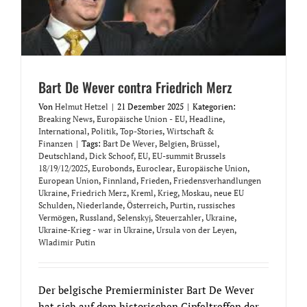
Bart De Wever contra Friedrich Merz
Von
Helmut Hetzel
|
21 Dezember 2025
|
Kategorien:
Breaking News
,
Europäische Union - EU
,
Headline
,
International
,
Politik
,
Top-Stories
,
Wirtschaft &
Finanzen
|
Tags:
Bart De Wever
,
Belgien
,
Brüssel
,
Deutschland
,
Dick Schoof
,
EU
,
EU-summit Brussels
18/19/12/2025
,
Eurobonds
,
Euroclear
,
Europäische Union
,
European Union
,
Finnland
,
Frieden
,
Friedensverhandlungen
Ukraine
,
Friedrich Merz
,
Kreml
,
Krieg
,
Moskau
,
neue EU
Schulden
,
Niederlande
,
Österreich
,
Purtin
,
russisches
Vermögen
,
Russland
,
Selenskyj
,
Steuerzahler
,
Ukraine
,
Ukraine-Krieg - war in Ukraine
,
Ursula von der Leyen
,
Wladimir Putin
Der belgische Premierminister Bart De Wever
hat sich auf dem historischen Gipfeltreffen der