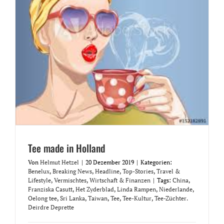
Tee made in Holland
Von
Helmut Hetzel
|
20 Dezember 2019
|
Kategorien:
Benelux
,
Breaking News
,
Headline
,
Top-Stories
,
Travel &
Lifestyle
,
Vermischtes
,
Wirtschaft & Finanzen
|
Tags:
China
,
Franziska Casutt
,
Het Zyderblad
,
Linda Rampen
,
Niederlande
,
Oelong tee
,
Sri Lanka
,
Taiwan
,
Tee
,
Tee-Kultur
,
Tee-Züchter.
Deirdre Deprette