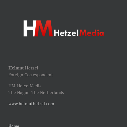
Helmut Hetzel
Foreign Correspondent
HM-HetzelMedia
The Hague, The Netherlands
www.helmuthetzel.com
Home