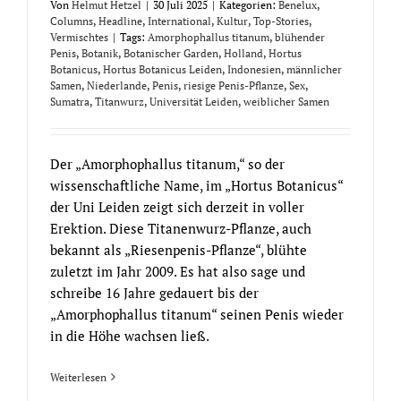
Von
Helmut Hetzel
|
30 Juli 2025
|
Kategorien:
Benelux
,
Columns
,
Headline
,
International
,
Kultur
,
Top-Stories
,
Vermischtes
|
Tags:
Amorphophallus titanum
,
blühender
Penis
,
Botanik
,
Botanischer Garden
,
Holland
,
Hortus
Botanicus
,
Hortus Botanicus Leiden
,
Indonesien
,
männlicher
Samen
,
Niederlande
,
Penis
,
riesige Penis-Pflanze
,
Sex
,
Sumatra
,
Titanwurz
,
Universität Leiden
,
weiblicher Samen
Der „Amorphophallus titanum,“ so der
wissenschaftliche Name, im „Hortus Botanicus“
der Uni Leiden zeigt sich derzeit in voller
Erektion. Diese Titanenwurz-Pflanze, auch
bekannt als „Riesenpenis-Pflanze“, blühte
zuletzt im Jahr 2009. Es hat also sage und
schreibe 16 Jahre gedauert bis der
„Amorphophallus titanum“ seinen Penis wieder
in die Höhe wachsen ließ.
Weiterlesen