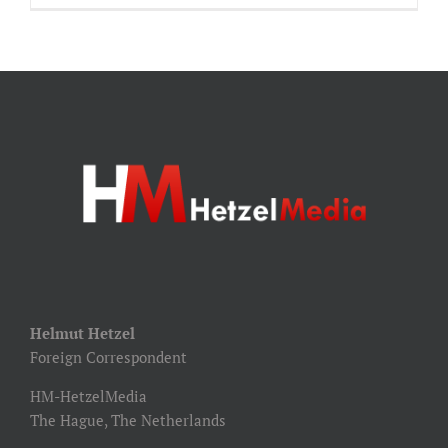
Helmut Hetzel
Foreign Correspondent
HM-HetzelMedia
The Hague, The Netherlands