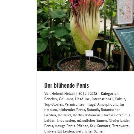
Der blühende Penis
Von
Helmut Hetzel
|
30 Juli 2025
|
Kategorien:
Benelux
,
Columns
,
Headline
,
International
,
Kultur
,
Top-Stories
,
Vermischtes
|
Tags:
Amorphophallus
titanum
,
blühender Penis
,
Botanik
,
Botanischer
Garden
,
Holland
,
Hortus Botanicus
,
Hortus Botanicus
Leiden
,
Indonesien
,
männlicher Samen
,
Niederlande
,
Penis
,
riesige Penis-Pflanze
,
Sex
,
Sumatra
,
Titanwurz
,
Universität Leiden
,
weiblicher Samen