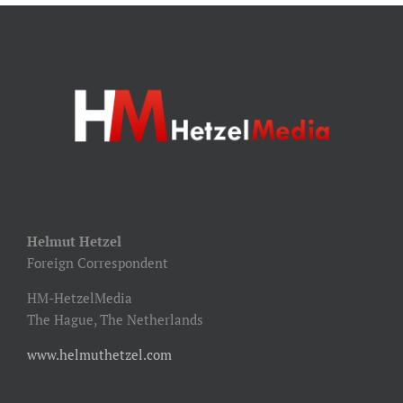
Helmut Hetzel
Foreign Correspondent
HM-HetzelMedia
The Hague, The Netherlands
www.helmuthetzel.com