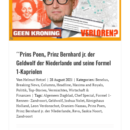
´´Prins Poen„ Prinz Bernhard jr. der
Geldwolf der Niederlande und seine Formel
1-Kapriolen
Von
Helmut Hetzel
|
28 August 2021
|
Kategorien:
Benelux
,
Breaking News
,
Columns
,
Headline
,
Maxima and Royals
,
Politik
,
Top-Stories
,
Vermischtes
,
Wirtschaft &
Finanzen
|
Tags:
Algemeen Dagblad
,
Chef Special
,
Formel 1-
Rennen- Zandvoort
,
Geldwolf
,
Joshua Nolet
,
Königshaus
Holland
,
Leon Verdonschot
,
Oranien-Nassau
,
Prins Poen
,
Prinz Bernhard jr. der NIederlande
,
Revu
,
Saskia Noort
,
Zandvoort