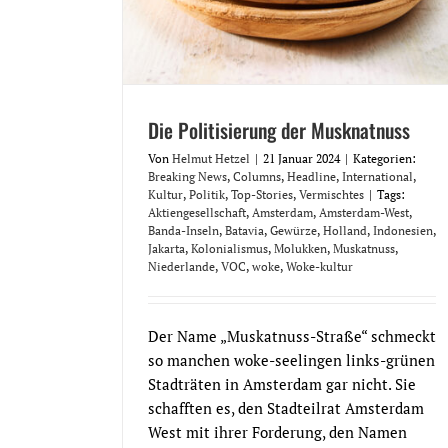
Die Politisierung der Musknatnuss
Von
Helmut Hetzel
|
21 Januar 2024
|
Kategorien:
Breaking News
,
Columns
,
Headline
,
International
,
Kultur
,
Politik
,
Top-Stories
,
Vermischtes
|
Tags:
Aktiengesellschaft
,
Amsterdam
,
Amsterdam-West
,
Banda-Inseln
,
Batavia
,
Gewürze
,
Holland
,
Indonesien
,
Jakarta
,
Kolonialismus
,
Molukken
,
Muskatnuss
,
Niederlande
,
VOC
,
woke
,
Woke-kultur
Der Name „Muskatnuss-Straße“ schmeckt
so manchen woke-seelingen links-grünen
Stadträten in Amsterdam gar nicht. Sie
schafften es, den Stadteilrat Amsterdam
West mit ihrer Forderung, den Namen