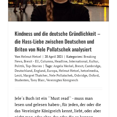
Kindness und die deutsche Gründlichkeit –
die Hass-Liebe zwischen Deutschen und
Briten von Nele Pollatschek analysiert
Von
Helmut Hetzel
|
20 April 2021
|
Kategorien:
Breaking
News
,
Brexit - EU
,
Columns
,
Headline
,
International
,
Kultur
,
Politik
,
Top-Stories
|
Tags:
Angela Merkel
,
Brexit
,
Cambridge
,
Deutschland
,
England
,
Europa
,
Helmut Hetzel
,
hetzelmedia
,
Lexit
,
Margret Thatcher
,
Nele Pollatschek
,
Oxbridge
,
Oxford
,
Studenten
,
Tony Blair
,
Vereinigtes Königreich
Jele´s Buch ist ein ´´Must read`` - muss man
lesen und gelesen haben-, für jeden, der oder die
das Vereinigte Königreich kennt, liebt, oder aber
nicht mag, oder aber, der oder die es kennen