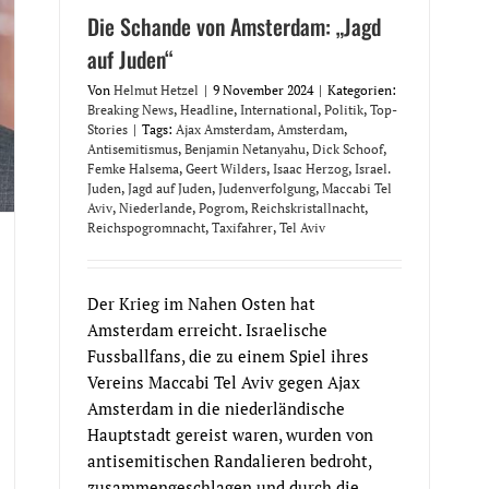
Die Schande von Amsterdam: „Jagd
auf Juden“
Von
Helmut Hetzel
|
9 November 2024
|
Kategorien:
Breaking News
,
Headline
,
International
,
Politik
,
Top-
Stories
|
Tags:
Ajax Amsterdam
,
Amsterdam
,
Antisemitismus
,
Benjamin Netanyahu
,
Dick Schoof
,
Femke Halsema
,
Geert Wilders
,
Isaac Herzog
,
Israel.
Juden
,
Jagd auf Juden
,
Judenverfolgung
,
Maccabi Tel
Aviv
,
Niederlande
,
Pogrom
,
Reichskristallnacht
,
Reichspogromnacht
,
Taxifahrer
,
Tel Aviv
Der Krieg im Nahen Osten hat
Amsterdam erreicht. Israelische
Fussballfans, die zu einem Spiel ihres
Vereins Maccabi Tel Aviv gegen Ajax
Amsterdam in die niederländische
Hauptstadt gereist waren, wurden von
antisemitischen Randalieren bedroht,
zusammengeschlagen und durch die