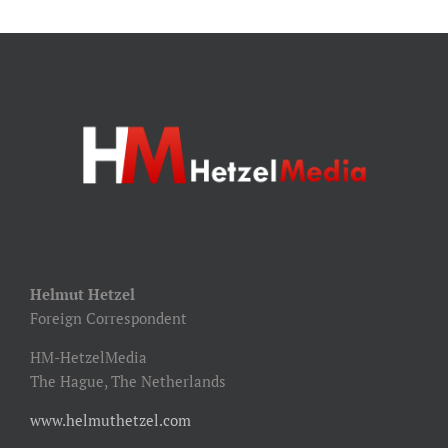
Helmut Hetzel
Foreign Correspondent
HM-HetzelMedia
The Hague, The Netherlands
www.helmuthetzel.com