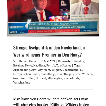
Strenge Asylpolitik in den Niederlanden –
Wer wird neuer Premier in Den Haag?
Von
Helmut Hetzel
|
18 Mai 2024
|
Kategorien:
Benelux
,
Breaking News
,
Headline
,
Politik
,
Top-Stories
|
Tags:
Abschiebung
,
Asyl
,
Asylrecht
,
Belgien
,
Deutschland
,
EU
,
Europäischen Union
,
Flüchtlinge
,
Flüchtlingen
,
Geert Wilders
,
Grenzkontrollen
,
Holland
,
Migrangten
,
Niederlande
,
Verschärfung
Man kann von Geert Wilders denken, was man
will, aber eins hat der 60jährige Wilders in den