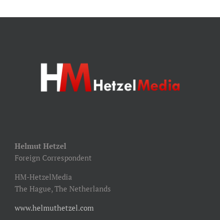
Helmut Hetzel
Foreign Correspondent
HM-HetzelMedia
The Hague, The Netherlands
www.helmuthetzel.com