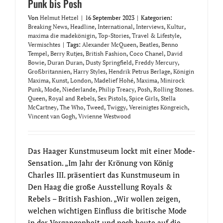
Punk bis Posh
Von
Helmut Hetzel
|
16 September 2023
|
Kategorien:
Breaking News
,
Headline
,
International
,
Interviews
,
Kultur
,
maxima die madekönigin
,
Top-Stories
,
Travel & Lifestyle
,
Vermischtes
|
Tags:
Alexander McQueen
,
Beatles
,
Benno
Tempel
,
Berry Rutjes
,
British Fashion
,
Coco Chanel
,
David
Bowie
,
Duran Duran
,
Dusty Springfield
,
Freddy Mercury
,
Großbritannien
,
Harry Styles
,
Hendrik Petrus Berlage
,
Königin
Maxima
,
Kunst
,
London
,
Madelief Hohé
,
Maxima
,
Minirock
Punk
,
Mode
,
Niederlande
,
Philip Treacy
,
Posh
,
Rolling Stones.
Queen
,
Royal and Rebels
,
Sex Pistols
,
Spice Girls
,
Stella
McCartney
,
The Who
,
Tweed
,
Twiggy
,
Vereinigtes Köngreich
,
Vincent van Gogh
,
Vivienne Westwood
Das Haager Kunstmuseum lockt mit einer Mode-
Sensation. „Im Jahr der Krönung von König
Charles III. präsentiert das Kunstmuseum in
Den Haag die große Ausstellung Royals &
Rebels – British Fashion. „Wir wollen zeigen,
welchen wichtigen Einfluss die britische Mode
in der Vergangenheit und noch heute auf die