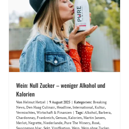
Wein: Null Zucker – weniger Alkohol und
Kalorien
Von
Helmut Hetzel
|
9 August 2025
|
Kategorien:
Breaking
News
,
Den Haag Culinair
,
Headline
,
International
,
Kultur
,
Vermischtes
,
Wirtschaft & Finanzen
|
Tags:
Alkohol
,
Barbera
,
Chardonnay
,
Frankreich
,
Genuss
,
Kalorien
,
Martin Jansen
,
Merlot
,
Negrette
,
Niederlande
,
Pure The Winery
,
Rosé
,
Sauvingnon blac
,
Sekt
,
Vinifikation
,
Wein
,
Wein ohne Zucker
,