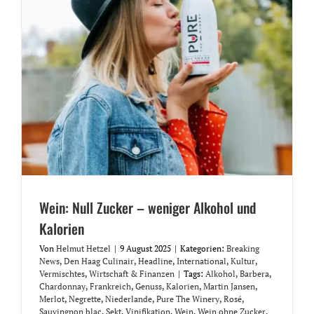
Wein: Null Zucker – weniger Alkohol und
Kalorien
Von
Helmut Hetzel
|
9 August 2025
|
Kategorien:
Breaking
News
,
Den Haag Culinair
,
Headline
,
International
,
Kultur
,
Vermischtes
,
Wirtschaft & Finanzen
|
Tags:
Alkohol
,
Barbera
,
Chardonnay
,
Frankreich
,
Genuss
,
Kalorien
,
Martin Jansen
,
Merlot
,
Negrette
,
Niederlande
,
Pure The Winery
,
Rosé
,
Sauvingnon blac
,
Sekt
,
Vinifikation
,
Wein
,
Wein ohne Zucker
,