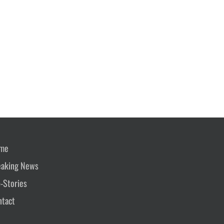
me
eaking News
-Stories
ntact