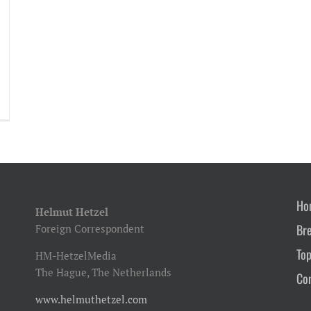
Ho
Helmut Hetzel
Br
Foreign Correspondent
Top
HM-HetzelMedia
The Hague, The Netherlands
Co
www.helmuthetzel.com