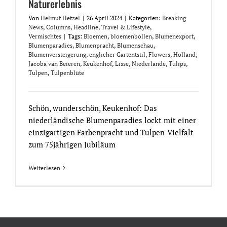
Naturerlebnis
Von
Helmut Hetzel
|
26 April 2024
|
Kategorien:
Breaking
News
,
Columns
,
Headline
,
Travel & Lifestyle
,
Vermischtes
|
Tags:
Bloemen
,
bloemenbollen
,
Blumenexport
,
Blumenparadies
,
Blumenpracht
,
Blumenschau
,
Blumenversteigerung
,
englicher Gartentstil
,
Flowers
,
Holland
,
Jacoba van Beieren
,
Keukenhof
,
Lisse
,
Niederlande
,
Tulips
,
Tulpen
,
Tulpenblüte
Schön, wunderschön, Keukenhof: Das
niederländische Blumenparadies lockt mit einer
einzigartigen Farbenpracht und Tulpen-Vielfalt
zum 75jährigen Jubiläum
Weiterlesen