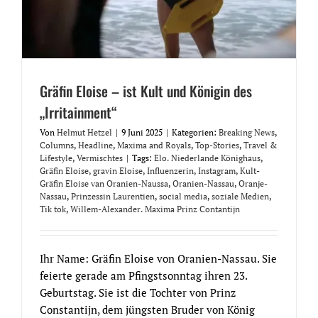
Gräfin Eloise – ist Kult und Königin des
„Irritainment“
Von
Helmut Hetzel
|
9 Juni 2025
|
Kategorien:
Breaking News
,
Columns
,
Headline
,
Maxima and Royals
,
Top-Stories
,
Travel &
Lifestyle
,
Vermischtes
|
Tags:
Elo. Niederlande Könighaus
,
Gräfin Eloise
,
gravin Eloise
,
Influenzerin
,
Instagram
,
Kult-
Gräfin Eloise van Oranien-Naussa
,
Oranien-Nassau
,
Oranje-
Nassau
,
Prinzessin Laurentien
,
social media
,
soziale Medien
,
Tik tok
,
Willem-Alexander. Maxima Prinz Contantijn
Ihr Name: Gräfin Eloise von Oranien-Nassau. Sie
feierte gerade am Pfingstsonntag ihren 23.
Geburtstag. Sie ist die Tochter von Prinz
Constantijn, dem jüngsten Bruder von König