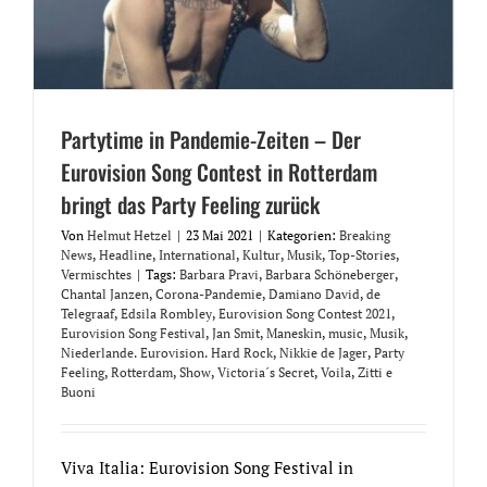
Partytime in Pandemie-Zeiten – Der
Eurovision Song Contest in Rotterdam
bringt das Party Feeling zurück
Von
Helmut Hetzel
|
23 Mai 2021
|
Kategorien:
Breaking
News
,
Headline
,
International
,
Kultur
,
Musik
,
Top-Stories
,
Vermischtes
|
Tags:
Barbara Pravi
,
Barbara Schöneberger
,
Chantal Janzen
,
Corona-Pandemie
,
Damiano David
,
de
Telegraaf
,
Edsila Rombley
,
Eurovision Song Contest 2021
,
Eurovision Song Festival
,
Jan Smit
,
Maneskin
,
music
,
Musik
,
Niederlande. Eurovision. Hard Rock
,
Nikkie de Jager
,
Party
Feeling
,
Rotterdam
,
Show
,
Victoria´s Secret
,
Voila
,
Zitti e
Buoni
Viva Italia: Eurovision Song Festival in