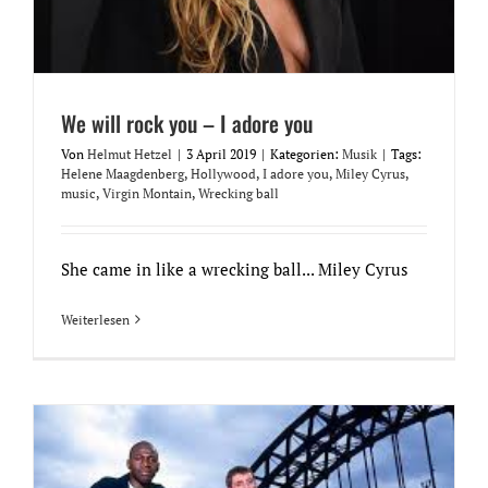
We will rock you – I adore you
Von
Helmut Hetzel
|
3 April 2019
|
Kategorien:
Musik
|
Tags:
Helene Maagdenberg
,
Hollywood
,
I adore you
,
Miley Cyrus
,
music
,
Virgin Montain
,
Wrecking ball
She came in like a wrecking ball... Miley Cyrus
Weiterlesen