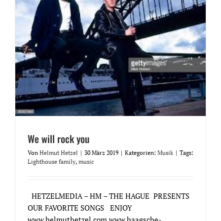
We will rock you
Von
Helmut Hetzel
|
30 März 2019
|
Kategorien:
Musik
|
Tags:
Lighthouse family
,
music
HETZELMEDIA – HM – THE HAGUE PRESENTS
OUR FAVORITE SONGS ENJOY
www.helmuthetzel.com www.haagsche-